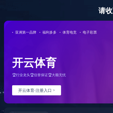
必一体育在线登录
关于我们

公司简介
企业文化
资质荣誉
厂容厂貌
产品展示

双胶纸
教材专用纸
果袋纸
新闻动态
