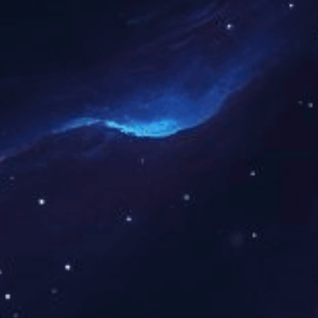
双胶纸
果袋纸
教材专用纸
新闻动态
公司新闻
行业动态
关注官方手机站