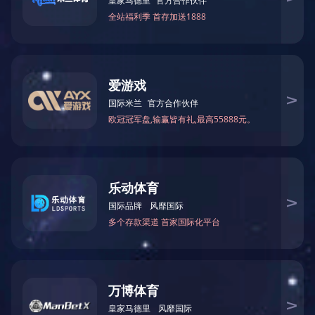
资质荣誉
山东省工业污染达标排放单位
山东省工业污染达标排放单位
临沂市认定企业技术中心
临沂市认定企业技术中心
贡献奖
贡献奖
百佳会员企业