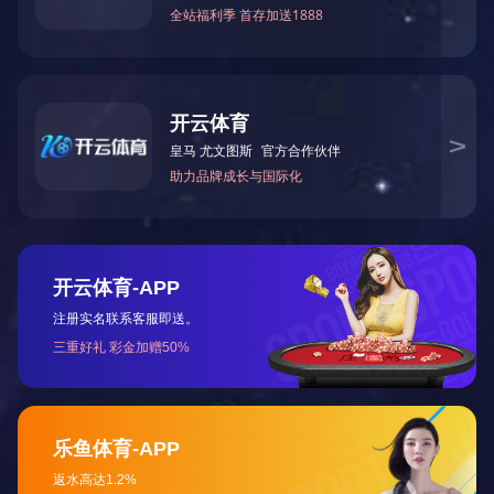
百佳会员企业
安全生产先进单位
安全生产先进单位
著名商标
著名商标
中国环境标志（II型）产品认证
中国环境标志（II型）产品认证
质量管理体系认证
质量管理体系认证