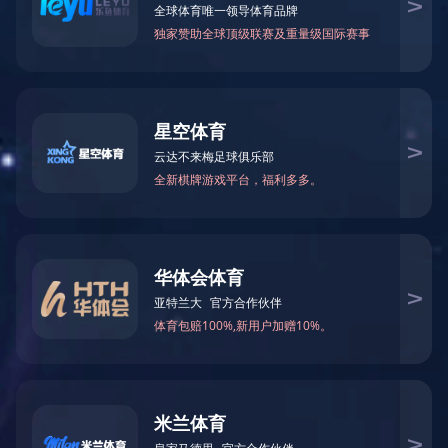
公司新闻
行业资讯
环保公示
在线留言
联系我们
0539-5811617
产品展示
产品分类
产品分类


双胶纸