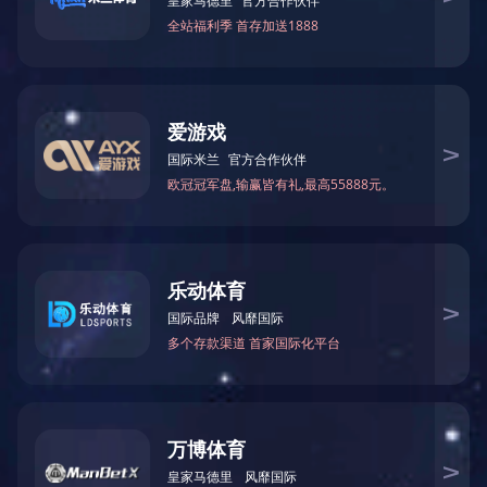
教材专用纸
果袋纸
位置:
首页
/
产品中心
/
教材专用纸
/
教材专用纸
浏览量:
1000
教材专用纸
零售价
0.0