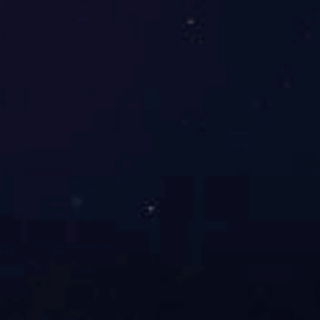
未找到相应参数组，请于后台属性模板中添加
上一个
教材专用纸
下一个
教材专用纸
推荐产品
公司主要产品有胶版印刷纸、果袋原纸、防粘工业用纸、包装纸等
教材专用纸